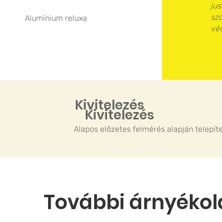
ju
sz
Alumínium reluxa
vé
Kivitelezés
Kivitelezés
Alapos előzetes felmérés alapján telepíte
További árnyékol