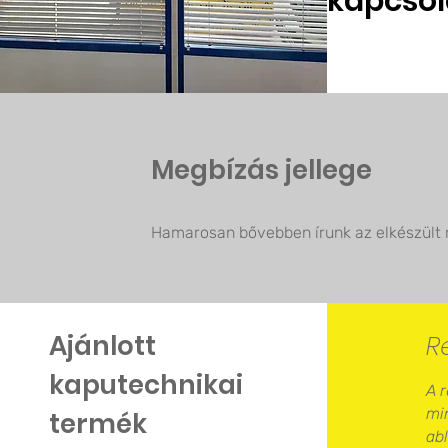
kapcsol
Megbízás jellege
Hamarosan bővebben írunk az elkészült r
Ajánlott
R
kaputechnikai
A 
mi
termék
ab