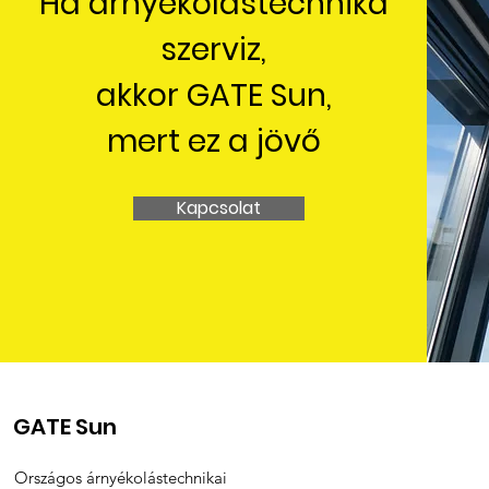
Ha árnyékolástechnika
szerviz,
akkor GATE Sun,
mert ez a jövő
Kapcsolat
GATE Sun
Országos árnyékolástechnikai