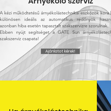
Árnyékoló szerviz
A kézi működtetésű árnyékolástechnikai eszközök kora l
különösen ideális az automatikus redőnyök haszná
azonban hiba esetén tapasztalt szakszervizre szorulnak.
Ebben nyújt segítséget a GATE Sun árnyékolástech
szakszerviz csapata!
Ajánlatot kérek!